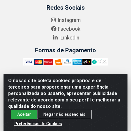
Redes Sociais
Instagram
Facebook
Linkedin
Formas de Pagamento
O nosso site coleta cookies próprios e de
ABRASEG COMÉRCIO ATACADISTA LTDA - CNPJ:
terceiros para proporcionar uma experiência
10.894.768/0001-00 - Avenida Lobo Júnior, 1045 -
personalizada ao usuário, apresentar publicidade
Penha Circular - Rio de Janeiro - RJ - CEP 21020-124
relevante de acordo com o seu perfil e melhorar a
qualidade do nosso site.
Aceitar
Negar não essenciais
Preferências de Cookies