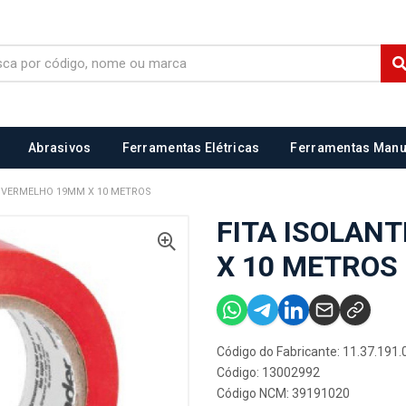
Abrasivos
Ferramentas Elétricas
Ferramentas Manu
E VERMELHO 19MM X 10 METROS
FITA ISOLAN
X 10 METROS
Código do Fabricante: 11.37.191.
Código: 13002992
Código NCM: 39191020