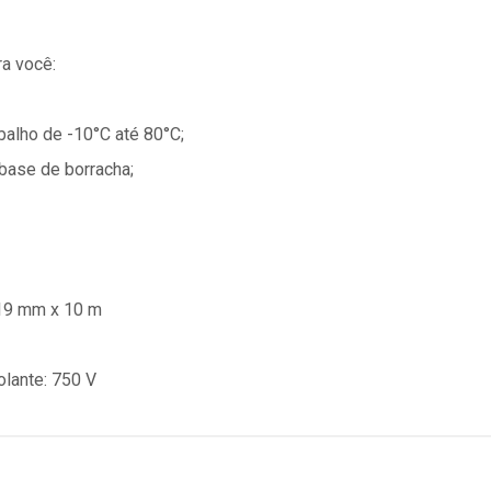
a você:
balho de -10°C até 80°C;
base de borracha;
 19 mm x 10 m
olante: 750 V