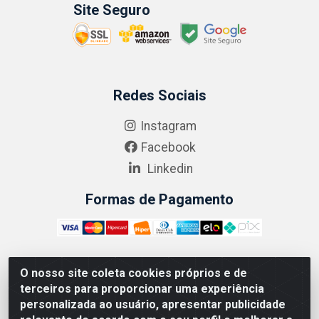
Site Seguro
Redes Sociais
Instagram
Facebook
Linkedin
Formas de Pagamento
O nosso site coleta cookies próprios e de
ABRASEG COMÉRCIO ATACADISTA LTDA - CNPJ:
terceiros para proporcionar uma experiência
10.894.768/0001-00 - Avenida Lobo Júnior, 1045 -
personalizada ao usuário, apresentar publicidade
Penha Circular - Rio de Janeiro - RJ - CEP 21020-124