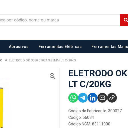
Abrasivos
Ferramentas Elétricas
Ferramentas Manu
NO
ELETRODO OK 3380 E7024 3.25MM LT C/20KG
ELETRODO OK
LT C/20KG
Código do Fabricante: 300027
Código: 56034
Código NCM: 83111000