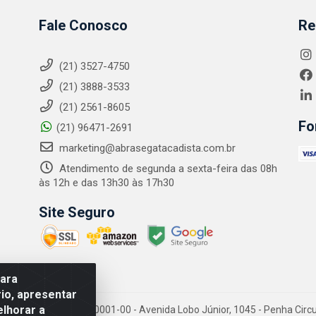
Fale Conosco
Re
(21) 3527-4750
(21) 3888-3533
(21) 2561-8605
Fo
(21) 96471-2691
marketing@abrasegatacadista.com.br
Atendimento de segunda a sexta-feira das 08h
às 12h e das 13h30 às 17h30
Site Seguro
para
io, apresentar
elhorar a
PJ: 10.894.768/0001-00 - Avenida Lobo Júnior, 1045 - Penha Circular