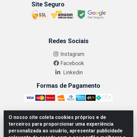
Site Seguro
Redes Sociais
Instagram
Facebook
Linkedin
Formas de Pagamento
O nosso site coleta cookies próprios e de
ABRASEG COMÉRCIO ATACADISTA LTDA - CNPJ:
terceiros para proporcionar uma experiência
10.894.768/0001-00 - Avenida Lobo Júnior, 1045 -
personalizada ao usuário, apresentar publicidade
Penha Circular - Rio de Janeiro - RJ - CEP 21020-124