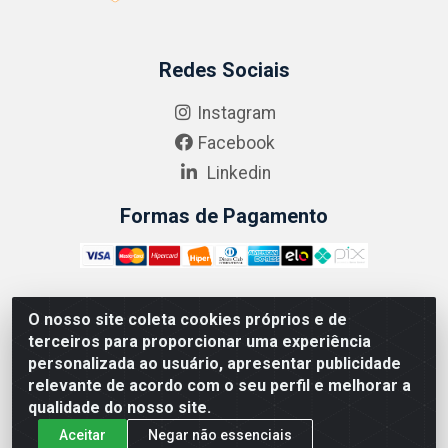
Redes Sociais
Instagram
Facebook
Linkedin
Formas de Pagamento
O nosso site coleta cookies próprios e de
ABRASEG COMÉRCIO ATACADISTA LTDA - CNPJ:
terceiros para proporcionar uma experiência
10.894.768/0001-00 - Avenida Lobo Júnior, 1045 -
personalizada ao usuário, apresentar publicidade
Penha Circular - Rio de Janeiro - RJ - CEP 21020-124
relevante de acordo com o seu perfil e melhorar a
qualidade do nosso site.
Aceitar
Negar não essenciais