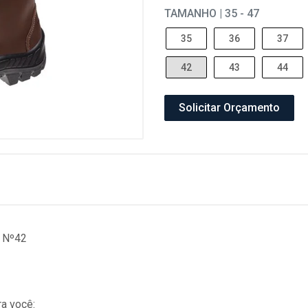
TAMANHO | 35 - 47
35
36
37
42
43
44
Solicitar Orçamento
 Nº42
a você: