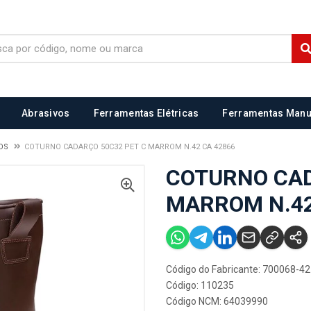
Abrasivos
Ferramentas Elétricas
Ferramentas Manu
OS
COTURNO CADARÇO 50C32 PET C MARROM N.42 CA 42866
COTURNO CAD
MARROM N.42
Código do Fabricante: 700068-42
Código: 110235
Código NCM: 64039990