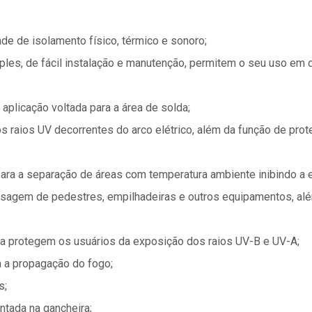
ade de isolamento físico, térmico e sonoro;
les, de fácil instalação e manutenção, permitem o seu uso em d
aplicação voltada para a área de solda;
s raios UV decorrentes do arco elétrico, além da função de pro
para a separação de áreas com temperatura ambiente inibindo a e
agem de pedestres, empilhadeiras e outros equipamentos, além
ha protegem os usuários da exposição dos raios UV-B e UV-A;
a a propagação do fogo;
s;
ntada na gancheira;