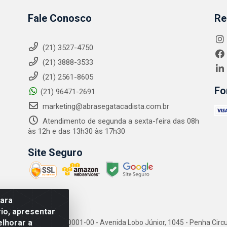
Fale Conosco
Re
(21) 3527-4750
(21) 3888-3533
(21) 2561-8605
Fo
(21) 96471-2691
marketing@abrasegatacadista.com.br
Atendimento de segunda a sexta-feira das 08h
às 12h e das 13h30 às 17h30
Site Seguro
para
io, apresentar
elhorar a
PJ: 10.894.768/0001-00 - Avenida Lobo Júnior, 1045 - Penha Circular