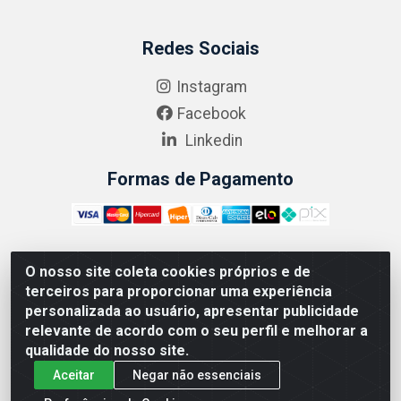
Redes Sociais
Instagram
Facebook
Linkedin
Formas de Pagamento
O nosso site coleta cookies próprios e de
ABRASEG COMÉRCIO ATACADISTA LTDA - CNPJ:
terceiros para proporcionar uma experiência
10.894.768/0001-00 - Avenida Lobo Júnior, 1045 -
personalizada ao usuário, apresentar publicidade
Penha Circular - Rio de Janeiro - RJ - CEP 21020-124
relevante de acordo com o seu perfil e melhorar a
qualidade do nosso site.
Aceitar
Negar não essenciais