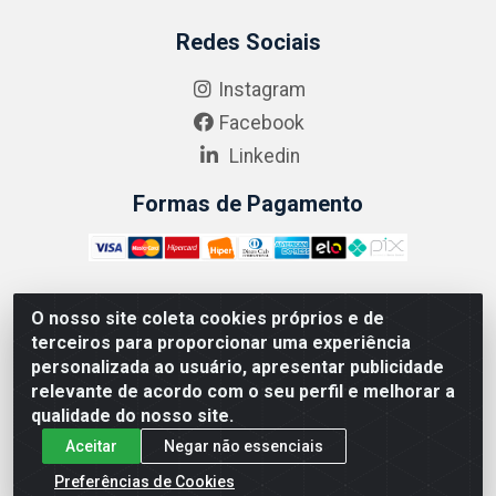
Redes Sociais
Instagram
Facebook
Linkedin
Formas de Pagamento
O nosso site coleta cookies próprios e de
ABRASEG COMÉRCIO ATACADISTA LTDA - CNPJ:
terceiros para proporcionar uma experiência
10.894.768/0001-00 - Avenida Lobo Júnior, 1045 -
personalizada ao usuário, apresentar publicidade
Penha Circular - Rio de Janeiro - RJ - CEP 21020-124
relevante de acordo com o seu perfil e melhorar a
qualidade do nosso site.
Aceitar
Negar não essenciais
Preferências de Cookies