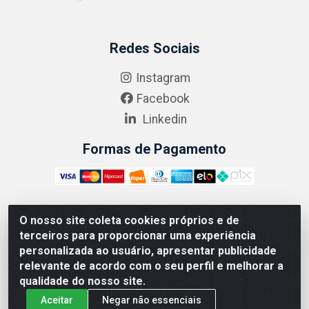
Redes Sociais
Instagram
Facebook
Linkedin
Formas de Pagamento
O nosso site coleta cookies próprios e de
ABRASEG COMÉRCIO ATACADISTA LTDA - CNPJ:
terceiros para proporcionar uma experiência
10.894.768/0001-00 - Avenida Lobo Júnior, 1045 -
personalizada ao usuário, apresentar publicidade
Penha Circular - Rio de Janeiro - RJ - CEP 21020-124
relevante de acordo com o seu perfil e melhorar a
qualidade do nosso site.
Aceitar
Negar não essenciais