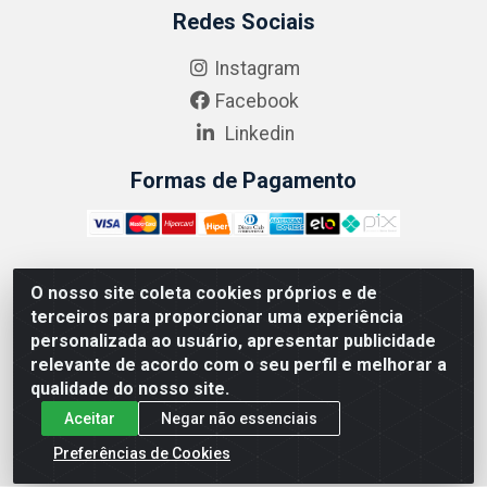
Redes Sociais
Instagram
Facebook
Linkedin
Formas de Pagamento
O nosso site coleta cookies próprios e de
ABRASEG COMÉRCIO ATACADISTA LTDA - CNPJ:
terceiros para proporcionar uma experiência
10.894.768/0001-00 - Avenida Lobo Júnior, 1045 -
personalizada ao usuário, apresentar publicidade
Penha Circular - Rio de Janeiro - RJ - CEP 21020-124
relevante de acordo com o seu perfil e melhorar a
qualidade do nosso site.
Aceitar
Negar não essenciais
Preferências de Cookies