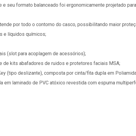
rte e seu formato balanceado foi ergonomicamente projetado pa
tende por todo o contorno do casco, possibilitando maior prote
s e líquidos químicos;
rais (slot para acoplagem de acessórios);
xe de kits abafadores de ruidos e protetores faciais MSA;
 (tipo deslizante), composta por cinta/fita dupla em Poliamid
da em laminado de PVC atóxico revestida com espuma multiperfu