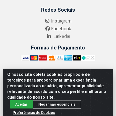
Redes Sociais
Instagram
Facebook
Linkedin
Formas de Pagamento
O nosso site coleta cookies próprios e de
ABRASEG COMÉRCIO ATACADISTA LTDA - CNPJ:
terceiros para proporcionar uma experiência
10.894.768/0001-00 - Avenida Lobo Júnior, 1045 -
personalizada ao usuário, apresentar publicidade
Penha Circular - Rio de Janeiro - RJ - CEP 21020-124
relevante de acordo com o seu perfil e melhorar a
qualidade do nosso site.
Aceitar
Negar não essenciais
Preferências de Cookies