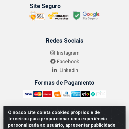
Site Seguro
Redes Sociais
Instagram
Facebook
Linkedin
Formas de Pagamento
O nosso site coleta cookies próprios e de
ABRASEG COMÉRCIO ATACADISTA LTDA - CNPJ:
terceiros para proporcionar uma experiência
10.894.768/0001-00 - Avenida Lobo Júnior, 1045 -
personalizada ao usuário, apresentar publicidade
Penha Circular - Rio de Janeiro - RJ - CEP 21020-124