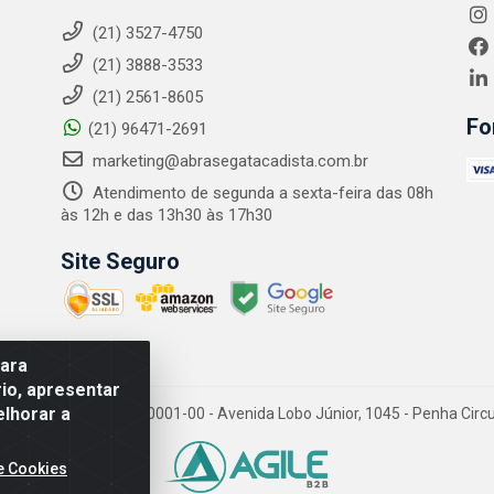
(21) 3527-4750
(21) 3888-3533
(21) 2561-8605
Fo
(21) 96471-2691
marketing@abrasegatacadista.com.br
Atendimento de segunda a sexta-feira das 08h
às 12h e das 13h30 às 17h30
Site Seguro
para
io, apresentar
elhorar a
PJ: 10.894.768/0001-00 - Avenida Lobo Júnior, 1045 - Penha Circular
e Cookies