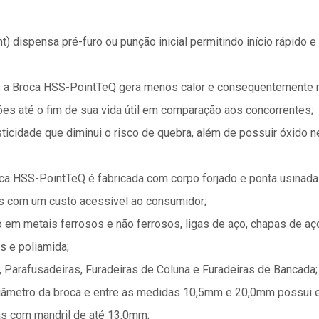
nt) dispensa pré-furo ou punção inicial permitindo início rápido 
 a Broca HSS-PointTeQ gera menos calor e consequentemente m
es até o fim de sua vida útil em comparação aos concorrentes;
ticidade que diminui o risco de quebra, além de possuir óxido n
ca HSS-PointTeQ é fabricada com corpo forjado e ponta usinada
mas com um custo acessível ao consumidor;
 em metais ferrosos e não ferrosos, ligas de aço, chapas de aço,
os e poliamida;
s, Parafusadeiras, Furadeiras de Coluna e Furadeiras de Bancada;
diâmetro da broca e entre as medidas 10,5mm e 20,0mm possui 
ras com mandril de até 13,0mm;