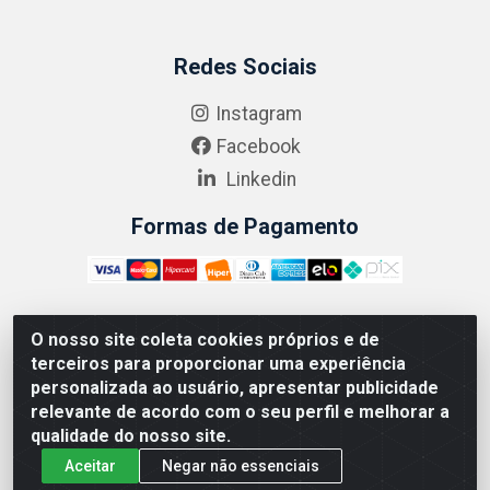
Redes Sociais
Instagram
Facebook
Linkedin
Formas de Pagamento
O nosso site coleta cookies próprios e de
ABRASEG COMÉRCIO ATACADISTA LTDA - CNPJ:
terceiros para proporcionar uma experiência
10.894.768/0001-00 - Avenida Lobo Júnior, 1045 -
personalizada ao usuário, apresentar publicidade
Penha Circular - Rio de Janeiro - RJ - CEP 21020-124
relevante de acordo com o seu perfil e melhorar a
qualidade do nosso site.
Aceitar
Negar não essenciais