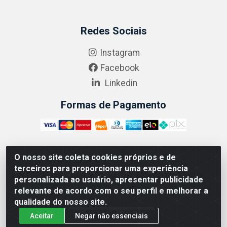
Redes Sociais
Instagram
Facebook
Linkedin
Formas de Pagamento
O nosso site coleta cookies próprios e de
ABRASEG COMÉRCIO ATACADISTA LTDA - CNPJ:
terceiros para proporcionar uma experiência
10.894.768/0001-00 - Avenida Lobo Júnior, 1045 -
personalizada ao usuário, apresentar publicidade
Penha Circular - Rio de Janeiro - RJ - CEP 21020-124
relevante de acordo com o seu perfil e melhorar a
qualidade do nosso site.
Aceitar
Negar não essenciais