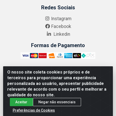
Redes Sociais
Instagram
Facebook
Linkedin
Formas de Pagamento
O nosso site coleta cookies próprios e de
ABRASEG COMÉRCIO ATACADISTA LTDA - CNPJ:
terceiros para proporcionar uma experiência
10.894.768/0001-00 - Avenida Lobo Júnior, 1045 -
personalizada ao usuário, apresentar publicidade
Penha Circular - Rio de Janeiro - RJ - CEP 21020-124
relevante de acordo com o seu perfil e melhorar a
qualidade do nosso site.
Aceitar
Negar não essenciais
Preferências de Cookies