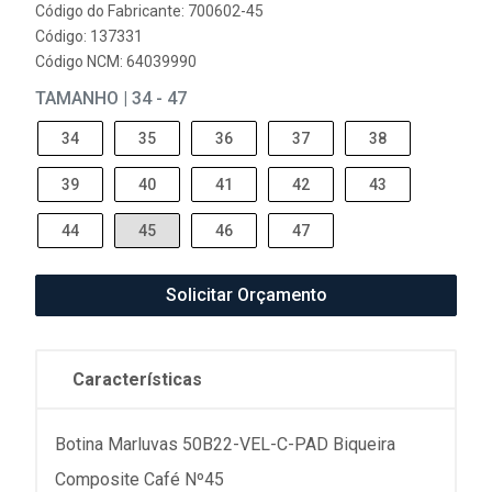
Código do Fabricante: 700602-45
Código: 137331
Código NCM: 64039990
TAMANHO | 34 - 47
34
35
36
37
38
39
40
41
42
43
44
45
46
47
Solicitar Orçamento
Características
Botina Marluvas 50B22-VEL-C-PAD Biqueira
Composite Café Nº45