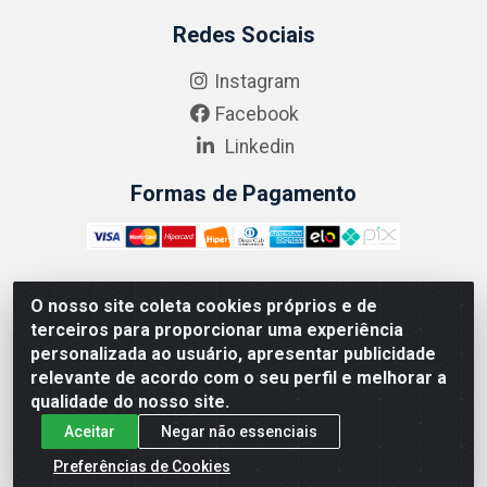
Redes Sociais
Instagram
Facebook
Linkedin
Formas de Pagamento
O nosso site coleta cookies próprios e de
ABRASEG COMÉRCIO ATACADISTA LTDA - CNPJ:
terceiros para proporcionar uma experiência
10.894.768/0001-00 - Avenida Lobo Júnior, 1045 -
personalizada ao usuário, apresentar publicidade
Penha Circular - Rio de Janeiro - RJ - CEP 21020-124
relevante de acordo com o seu perfil e melhorar a
qualidade do nosso site.
Aceitar
Negar não essenciais
Preferências de Cookies