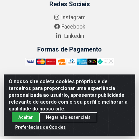
Redes Sociais
Instagram
Facebook
Linkedin
Formas de Pagamento
O nosso site coleta cookies próprios e de
ABRASEG COMÉRCIO ATACADISTA LTDA - CNPJ:
terceiros para proporcionar uma experiência
10.894.768/0001-00 - Avenida Lobo Júnior, 1045 -
personalizada ao usuário, apresentar publicidade
Penha Circular - Rio de Janeiro - RJ - CEP 21020-124
relevante de acordo com o seu perfil e melhorar a
qualidade do nosso site.
Aceitar
Negar não essenciais
Preferências de Cookies