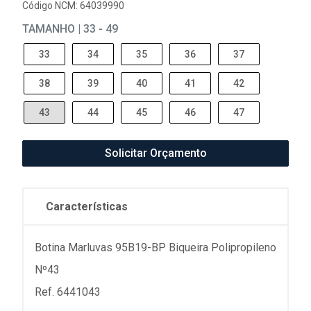
Código NCM: 64039990
TAMANHO | 33 - 49
33
34
35
36
37
38
39
40
41
42
43
44
45
46
47
Solicitar Orçamento
Características
Botina Marluvas 95B19-BP Biqueira Polipropileno
Nº43
Ref. 6441043