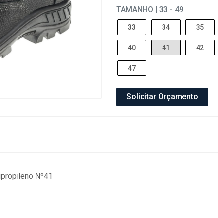
TAMANHO | 33 - 49
33
34
35
40
41
42
47
Solicitar Orçamento
ipropileno Nº41