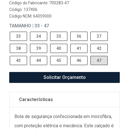
Código do Fabricante: 700283-47
Código: 137406
Código NCM: 64059000
TAMANHO | 33 - 47
33
34
35
36
37
38
39
40
41
42
43
44
45
46
47
Solicitar Orçamento
Características
Bota de segurança confeccionada em microfibra,
com proteção elétrica e mecânica. Este calçado é