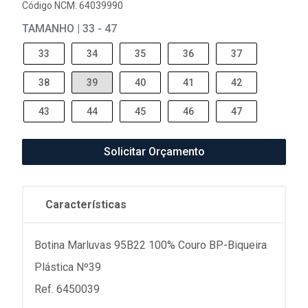
Código NCM: 64039990
TAMANHO | 33 - 47
33
34
35
36
37
38
39
40
41
42
43
44
45
46
47
Solicitar Orçamento
Características
Botina Marluvas 95B22 100% Couro BP-Biqueira
Plástica Nº39
Ref. 6450039