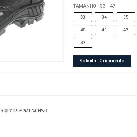
TAMANHO | 33 - 47
33
34
35
40
41
42
47
Solicitar Orçamento
Biqueira Plástica Nº36