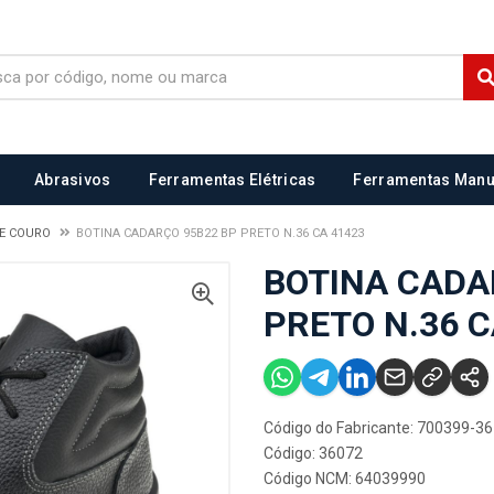
Abrasivos
Ferramentas Elétricas
Ferramentas Manu
DE COURO
BOTINA CADARÇO 95B22 BP PRETO N.36 CA 41423
BOTINA CADA
PRETO N.36 C
Código do Fabricante: 700399-36
Código: 36072
Código NCM: 64039990