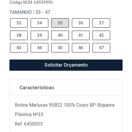
Código NCM: 64039990
TAMANHO | 33 - 47
33
34
35
36
37
38
39
40
41
42
43
44
45
46
47
Solicitar Orçamento
Características
Botina Marluvas 95B22 100% Couro BP-Biqueira
Plástica Nº35
Ref. 6450035