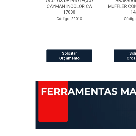
ELCRO 70B29
OCULOS DE PROTEÇÃO
ABAFADOR
P PRETO N.42
CAYMAN INCOLOR CA
MUFFLER CO
42421
17038
14
 13003888
Código: 22010
Código
icitar
Solicitar
Soli
amento
Orçamento
Orça