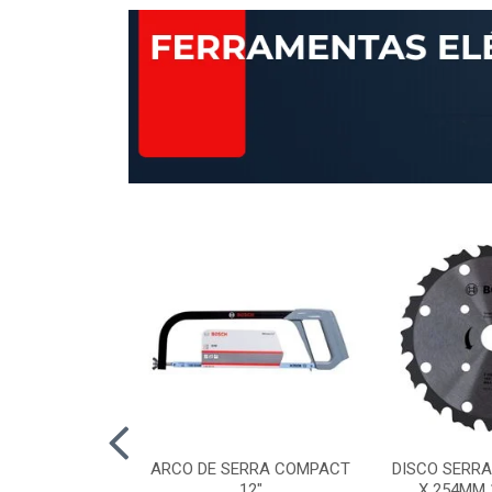
AP STANDARD
ARCO DE SERRA COMPACT
DISCO SERRA
RÃO 120 115MM
12"
X 254MM 