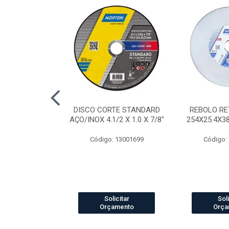
AP STANDARD
DISCO CORTE STANDARD
REBOLO RE
RÃO 40 7"
AÇO/INOX 4.1/2 X 1.0 X 7/8"
254X25.4X3
o: 4041
Código: 13001699
Código:
icitar
Solicitar
Soli
amento
Orçamento
Orça