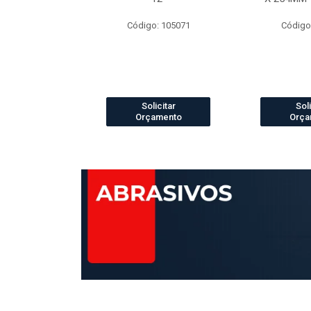
o: 4073
Código: 105071
Código
icitar
Solicitar
Soli
amento
Orçamento
Orça