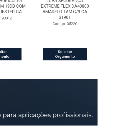
AURICULAR
LUVA SEGURANÇA
LUVA DE VAQ
3M 19DB COM
EXTREME FLEX DA43800
PETROLEIRA 
ESTER CA...
AMARELO TAM.G/9 CA
164
31901
: 98012
Código:
Código: 35220
citar
Solicitar
Solic
mento
Orçamento
Orçam