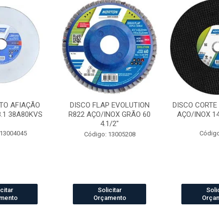
TO AFIAÇÃO
DISCO FLAP EVOLUTION
DISCO CORTE
8.1 38A80KVS
R822 AÇO/INOX GRÃO 60
AÇO/INOX 14 
4.1/2"
 13004045
Código
Código: 13005208
citar
Solicitar
Soli
mento
Orçamento
Orça