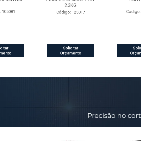
2.3KG
: 105081
Código:
Código: 125017
citar
Solicitar
Soli
mento
Orçamento
Orça