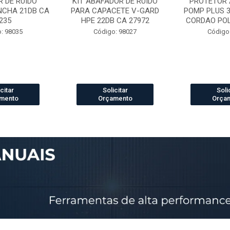
 DE RUIDO
KIT ABAFADOR DE RUIDO
PROTETOR 
NCHA 21DB CA
PARA CAPACETE V-GARD
POMP PLUS 
235
HPE 22DB CA 27972
CORDAO POLI
: 98035
Código: 98027
Código
citar
Solicitar
Soli
mento
Orçamento
Orça