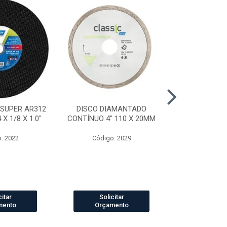
 SUPER AR312
DISCO DIAMANTADO
DISCO DI
X 1/8 X 1.0"
CONTÍNUO 4" 110 X 20MM
SEGMENTADO
20
: 2022
Código: 2029
Código
citar
Solicitar
Solic
mento
Orçamento
Orçam