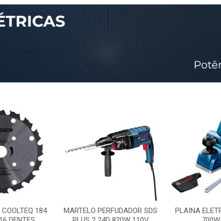
 COOLTEQ 184
MARTELO PERFUDADOR SDS
PLAINA ELET
16 DENTES
PLUS 2 24D 820W 110V
700W