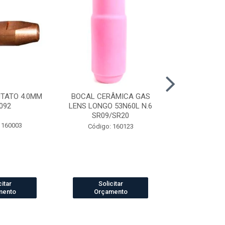
NTATO 4.0MM
BOCAL CERÂMICA GAS
CAPUZ SOLD
092
LENS LONGO 53N60L N.6
TIPO ARABE
SR09/SR20
 160003
Código:
Código: 160123
citar
Solicitar
Solic
mento
Orçamento
Orçam