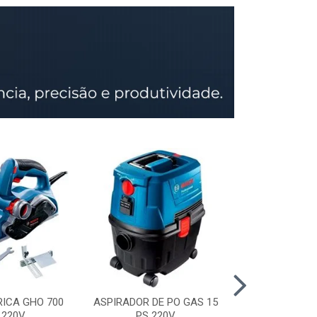
RICA GHO 700
ASPIRADOR DE PO GAS 15
SERRA CIRCU
 220V
PS 220V
GKS 150 STD