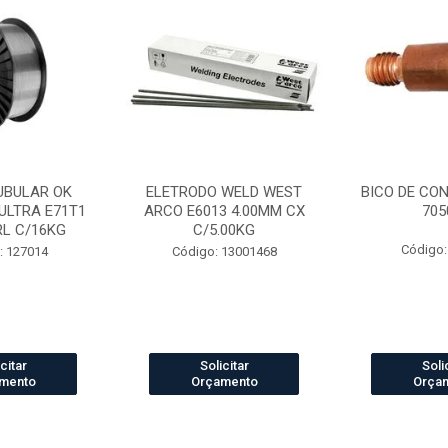
UBULAR OK
ELETRODO WELD WEST
BICO DE CO
ULTRA E71T1
ARCO E6013 4.00MM CX
705
RL C/16KG
C/5.00KG
Código:
: 127014
Código: 13001468
citar
Solicitar
Soli
mento
Orçamento
Orça