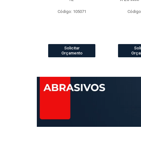
o: 4073
Código: 105071
Código
icitar
Solicitar
Soli
amento
Orçamento
Orça