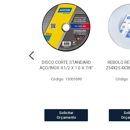
AP STANDARD
DISCO CORTE STANDARD
REBOLO RE
RÃO 40 7"
AÇO/INOX 4.1/2 X 1.0 X 7/8"
254X25.4X3
o: 4041
Código: 13001699
Código:
icitar
Solicitar
Soli
amento
Orçamento
Orça