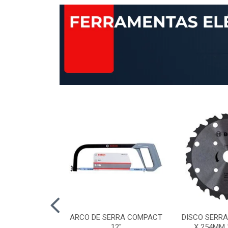
AP STANDARD
ARCO DE SERRA COMPACT
DISCO SERRA
RÃO 120 115MM
12"
X 254MM 