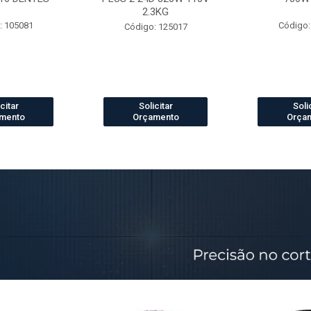
2.3KG
: 105081
Código:
Código: 125017
citar
Solicitar
Soli
mento
Orçamento
Orça