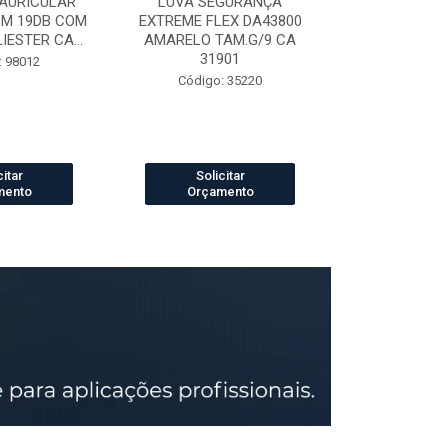
AURICULAR
LUVA SEGURANÇA
LUVA DE VAQ
3M 19DB COM
EXTREME FLEX DA43800
PETROLEIRA 
ESTER CA...
AMARELO TAM.G/9 CA
164
31901
: 98012
Código:
Código: 35220
citar
Solicitar
Solic
mento
Orçamento
Orçam