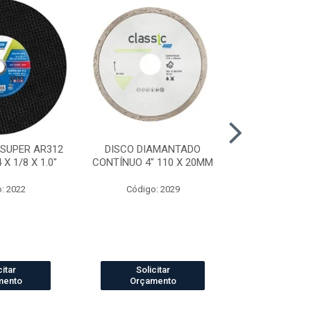
 SUPER AR312
DISCO DIAMANTADO
DISCO DI
X 1/8 X 1.0"
CONTÍNUO 4" 110 X 20MM
SEGMENTADO
20
: 2022
Código: 2029
Código
citar
Solicitar
Solic
mento
Orçamento
Orçam