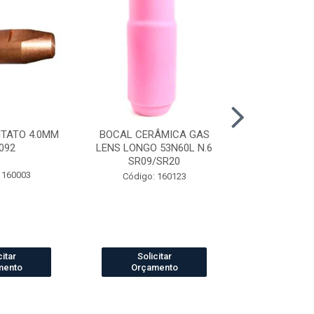
NTATO 4.0MM
BOCAL CERÂMICA GAS
CAPUZ SOLD
092
LENS LONGO 53N60L N.6
TIPO ARABE
SR09/SR20
 160003
Código:
Código: 160123
citar
Solicitar
Solic
mento
Orçamento
Orçam