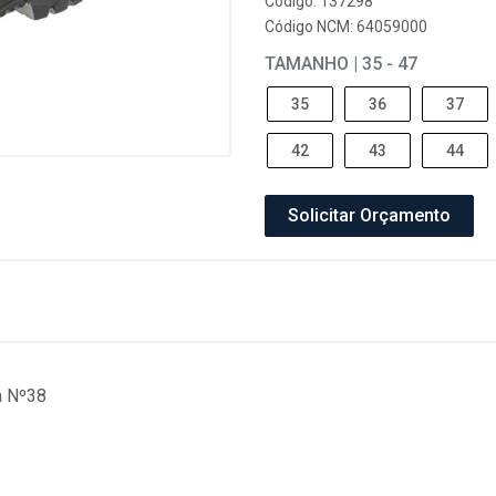
Código: 137298
Código NCM: 64059000
TAMANHO | 35 - 47
35
36
37
42
43
44
Solicitar Orçamento
a Nº38