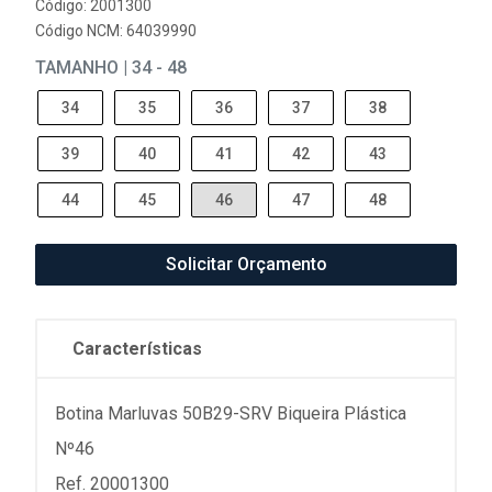
Código: 2001300
Código NCM: 64039990
TAMANHO | 34 - 48
34
35
36
37
38
39
40
41
42
43
44
45
46
47
48
Solicitar Orçamento
Características
Botina Marluvas 50B29-SRV Biqueira Plástica
Nº46
Ref. 20001300