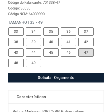
Código do Fabricante: 701338-47
Código: 36030
Código NCM: 64039990
TAMANHO | 33 - 49
33
34
35
36
37
38
39
40
41
42
43
44
45
46
47
48
49
Solicitar Orçamento
Características
Botina Marluvas 50B22-BP Polipropileno