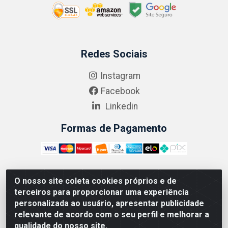
Redes Sociais
Instagram
Facebook
Linkedin
Formas de Pagamento
O nosso site coleta cookies próprios e de
ABRASEG COMÉRCIO ATACADISTA LTDA - CNPJ:
terceiros para proporcionar uma experiência
10.894.768/0001-00 - Avenida Lobo Júnior, 1045 -
personalizada ao usuário, apresentar publicidade
Penha Circular - Rio de Janeiro - RJ - CEP 21020-124
relevante de acordo com o seu perfil e melhorar a
qualidade do nosso site.