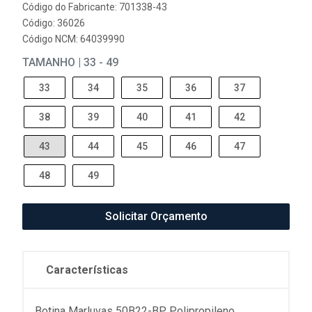
Código do Fabricante: 701338-43
Código: 36026
Código NCM: 64039990
TAMANHO | 33 - 49
33
34
35
36
37
38
39
40
41
42
43
44
45
46
47
48
49
Solicitar Orçamento
Características
Botina Marluvas 50B22-BP Polipropileno