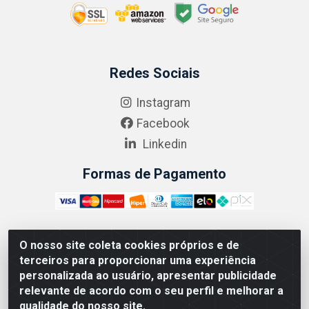
Redes Sociais
Instagram
Facebook
Linkedin
Formas de Pagamento
O nosso site coleta cookies próprios e de
ABRASEG COMÉRCIO ATACADISTA LTDA - CNPJ:
terceiros para proporcionar uma experiência
10.894.768/0001-00 - Avenida Lobo Júnior, 1045 -
personalizada ao usuário, apresentar publicidade
Penha Circular - Rio de Janeiro - RJ - CEP 21020-124
relevante de acordo com o seu perfil e melhorar a
qualidade do nosso site.