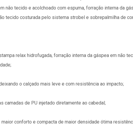
 em não tecido e acolchoado com espuma, forração interna da gá
o tecido costurada pelo sistema strobel e sobrepalmilha de co
tampa relax hidrofugada, forração interna da gáspea em não tec
idade;
deixando o calçado mais leve e com resistência ao impacto;
as camadas de PU injetado diretamente ao cabedal;
 maior conforto e compacta de maior densidade ótima resistênc