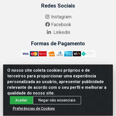
Redes Sociais
Instagram
Facebook
Linkedin
Formas de Pagamento
O nosso site coleta cookies próprios e de
ABRASEG COMÉRCIO ATACADISTA LTDA - CNPJ:
terceiros para proporcionar uma experiência
10.894.768/0001-00 - Avenida Lobo Júnior, 1045 -
personalizada ao usuário, apresentar publicidade
Penha Circular - Rio de Janeiro - RJ - CEP 21020-124
relevante de acordo com o seu perfil e melhorar a
qualidade do nosso site.
Aceitar
Negar não essenciais
Preferências de Cookies