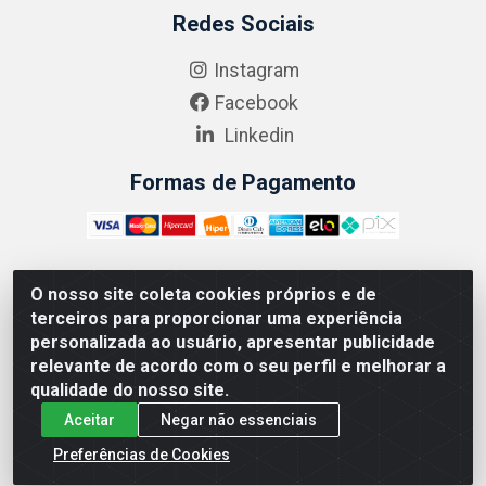
Redes Sociais
Instagram
Facebook
Linkedin
Formas de Pagamento
O nosso site coleta cookies próprios e de
ABRASEG COMÉRCIO ATACADISTA LTDA - CNPJ:
terceiros para proporcionar uma experiência
10.894.768/0001-00 - Avenida Lobo Júnior, 1045 -
personalizada ao usuário, apresentar publicidade
Penha Circular - Rio de Janeiro - RJ - CEP 21020-124
relevante de acordo com o seu perfil e melhorar a
qualidade do nosso site.
Aceitar
Negar não essenciais
Preferências de Cookies