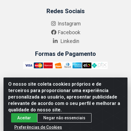
Redes Sociais
Instagram
Facebook
Linkedin
Formas de Pagamento
O nosso site coleta cookies próprios e de
ABRASEG COMÉRCIO ATACADISTA LTDA - CNPJ:
terceiros para proporcionar uma experiência
10.894.768/0001-00 - Avenida Lobo Júnior, 1045 -
personalizada ao usuário, apresentar publicidade
Penha Circular - Rio de Janeiro - RJ - CEP 21020-124
relevante de acordo com o seu perfil e melhorar a
qualidade do nosso site.
Aceitar
Negar não essenciais
Preferências de Cookies