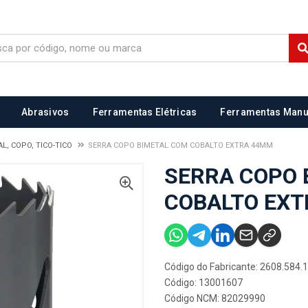
Abrasivos
Ferramentas Elétricas
Ferramentas Manu
L, COPO, TICO-TICO
SERRA COPO BIMETAL COM COBALTO EXTRA 44MM
SERRA COPO 
COBALTO EX
Código do Fabricante: 2608.584.
Código: 13001607
Código NCM: 82029990