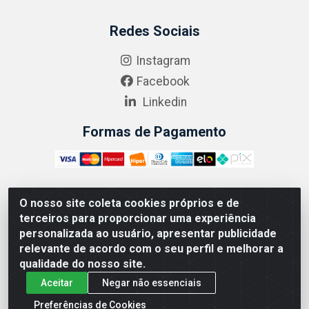
Redes Sociais
Instagram
Facebook
Linkedin
Formas de Pagamento
O nosso site coleta cookies próprios e de
ABRASEG COMÉRCIO ATACADISTA LTDA - CNPJ:
terceiros para proporcionar uma experiência
10.894.768/0001-00 - Avenida Lobo Júnior, 1045 -
personalizada ao usuário, apresentar publicidade
Penha Circular - Rio de Janeiro - RJ - CEP 21020-124
relevante de acordo com o seu perfil e melhorar a
qualidade do nosso site.
Aceitar
Negar não essenciais
Preferências de Cookies