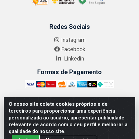
Redes Sociais
Instagram
Facebook
Linkedin
Formas de Pagamento
O nosso site coleta cookies próprios e de
ABRASEG COMÉRCIO ATACADISTA LTDA - CNPJ:
terceiros para proporcionar uma experiência
10.894.768/0001-00 - Avenida Lobo Júnior, 1045 -
personalizada ao usuário, apresentar publicidade
Penha Circular - Rio de Janeiro - RJ - CEP 21020-124
relevante de acordo com o seu perfil e melhorar a
qualidade do nosso site.