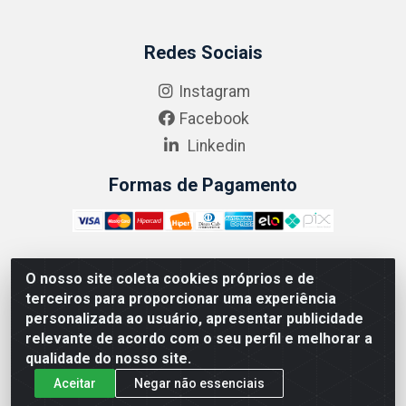
Redes Sociais
Instagram
Facebook
Linkedin
Formas de Pagamento
O nosso site coleta cookies próprios e de
ABRASEG COMÉRCIO ATACADISTA LTDA - CNPJ:
terceiros para proporcionar uma experiência
10.894.768/0001-00 - Avenida Lobo Júnior, 1045 -
personalizada ao usuário, apresentar publicidade
Penha Circular - Rio de Janeiro - RJ - CEP 21020-124
relevante de acordo com o seu perfil e melhorar a
qualidade do nosso site.
Aceitar
Negar não essenciais