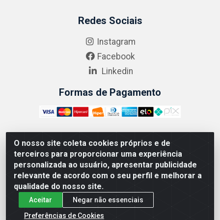
Redes Sociais
Instagram
Facebook
Linkedin
Formas de Pagamento
O nosso site coleta cookies próprios e de
ABRASEG COMÉRCIO ATACADISTA LTDA - CNPJ:
terceiros para proporcionar uma experiência
10.894.768/0001-00 - Avenida Lobo Júnior, 1045 -
personalizada ao usuário, apresentar publicidade
Penha Circular - Rio de Janeiro - RJ - CEP 21020-124
relevante de acordo com o seu perfil e melhorar a
qualidade do nosso site.
Aceitar
Negar não essenciais
Preferências de Cookies