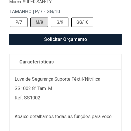
Marca:
SUPER SAFETY
TAMANHO | P/7 - GG/10
P/7
M/8
G/9
GG/10
Solicitar Orçamento
Características
Luva de Segurança Suporte Téxtil/Nitrilica
SS1002 8" Tam. M
Ref. SS1002
Abaixo detalhamos todas as funções para você: