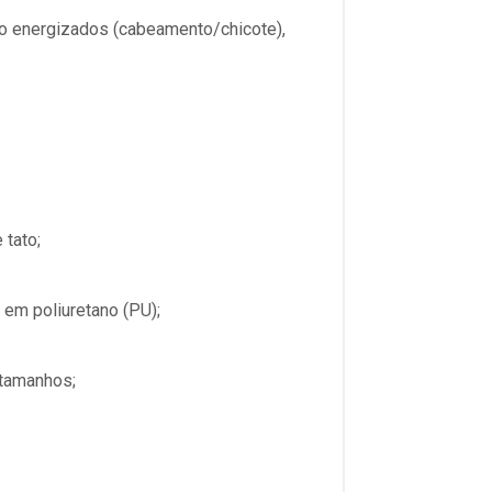
 energizados (cabeamento/chicote),
 tato;
 em poliuretano (PU);
 tamanhos;