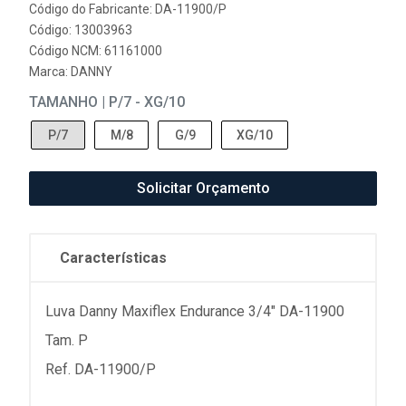
Código do Fabricante: DA-11900/P
Código: 13003963
Código NCM: 61161000
Marca:
DANNY
TAMANHO | P/7 - XG/10
P/7
M/8
G/9
XG/10
Solicitar Orçamento
Características
Luva Danny Maxiflex Endurance 3/4" DA-11900
Tam. P
Ref. DA-11900/P