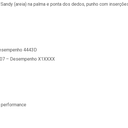
o Sandy (areia) na palma e ponta dos dedos, punho com inserçõe
esempenho 4443D
407 – Desempenho X1XXXX
ta performance