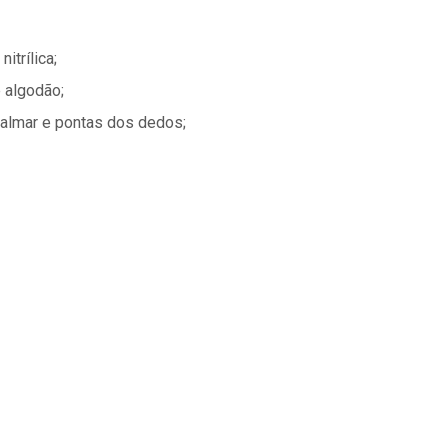
itrílica;
 algodão;
palmar e pontas dos dedos;