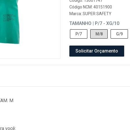
Código: 13001747
Código NCM: 40151900
Marca:
SUPER SAFETY
TAMANHO | P/7 - XG/10
P/7
M/8
G/9
Solicitar Orçamento
 TAM. M
ra você: