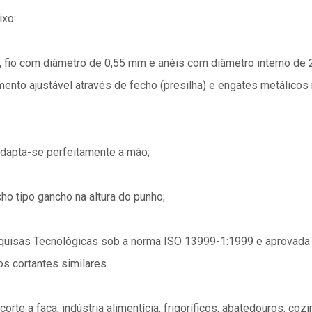
ixo:
, fio com diâmetro de 0,55 mm e anéis com diâmetro interno de
ento ajustável através de fecho (presilha) e engates metálicos 
 adapta-se perfeitamente a mão;
cho tipo gancho na altura do punho;
esquisas Tecnológicas sob a norma ISO 13999-1:1999 e aprovada
os cortantes similares.
orte a faca, indústria alimentícia, frigoríficos, abatedouros, coz