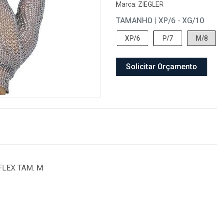
Marca:
ZIEGLER
TAMANHO | XP/6 - XG/10
XP/6
P/7
M/8
Solicitar Orçamento
OFLEX TAM. M