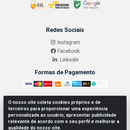
Redes Sociais
Instagram
Facebook
Linkedin
Formas de Pagamento
O nosso site coleta cookies próprios e de
ABRASEG COMÉRCIO ATACADISTA LTDA - CNPJ:
terceiros para proporcionar uma experiência
10.894.768/0001-00 - Avenida Lobo Júnior, 1045 -
personalizada ao usuário, apresentar publicidade
Penha Circular - Rio de Janeiro - RJ - CEP 21020-124
relevante de acordo com o seu perfil e melhorar a
qualidade do nosso site.