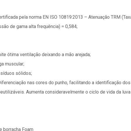
Certificada pela norma EN ISO 10819:2013 – Atenuação TRM (Tax
são de gama alta frequência) = 0,584;
ite ótima ventilação deixando a mão arejada;
ga muscular;
esíduos sólidos;
ferenciação nas cores do punho, facilitando a identificação do
eutilizáveis. Aumenta consideravelmente o ciclo de vida da luv
 e borracha Foam